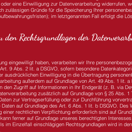
der eine Einwilligung zur Datenverarbeitung widerrufen, w
lich zulässigen Gründe für die Speicherung Ihrer personenb
ufbewahrungsfristen); im letztgenannten Fall erfolgt die Lö
u den Rechtsgrundlagen der Datenverarbe
tung eingewilligt haben, verarbeiten wir Ihre personenbezo
. Art. 9 Abs. 2 lit. a DSGVO, sofern besondere Datenkatego
ner ausdrücklichen Einwilligung in die Übertragung persone
erarbeitung außerdem auf Grundlage von Art. 49 Abs. 1 lit. a
den Zugriff auf Informationen in Ihr Endgerät (z. B. via De
 Datenverarbeitung zusätzlich auf Grundlage von § 25 Abs. 1 
e Daten zur Vertragserfüllung oder zur Durchführung vorver
re Daten auf Grundlage des Art. 6 Abs. 1 lit. b DSGVO. Des 
 einer rechtlichen Verpflichtung erforderlich sind auf Grundl
nn ferner auf Grundlage unseres berechtigten Interesses na
ls im Einzelfall einschlägigen Rechtsgrundlagen wird in de
.