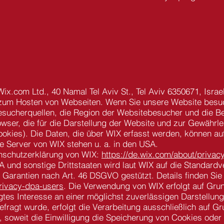
ix.com Ltd., 40 Namal Tel Aviv St., Tel Aviv 6350671, Israe
 zum Hosten von Webseiten. Wenn Sie unsere Website besuc
esucherquellen, die Region der Websitebesucher und die Be
wser, die für die Darstellung der Website und zur Gewährle
ookies).
Die Daten, die über WIX erfasst werden, können au
e Server von WIX stehen u. a. in den USA.
enschutzerklärung von WIX:
https://de.wix.com/about/privac
 und sonstige Drittstaaten wird laut WIX auf die Standardv
Garantien nach Art. 46 DSGVO gestützt. Details finden Sie
privacy-dpa-users
.
Die Verwendung von WIX erfolgt auf Grundl
tes Interesse an einer möglichst zuverlässigen Darstellung
ragt wurde, erfolgt die Verarbeitung ausschließlich auf Gru
oweit die Einwilligung die Speicherung von Cookies oder d